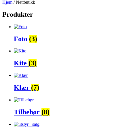
Hjem
/ Nettbutikk
Produkter
Foto
(3)
Kite
(3)
Klær
(7)
Tilbehør
(8)