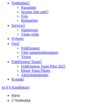
Nettbutikk
Paraglider
Sesong slutt salg!!
Foto
Betingelser
Service
Nødskjerm
Vinge sjekk
Nyheter
Om
FrittElement
Våre samarbeidspartnere
Visjon
FrittElement Team
FrittElement Team Pilot 2025
Blogg Team Piloter
Aktivitetskalender
Kontakt
kr
0
0
Handlekurv
Hjem
Nettbutikk