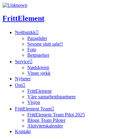
Skip
to
content
FrittElement
Nettbutikk
Paraglider
Sesong slutt salg!!
Foto
Betingelser
Service
Nødskjerm
Vinge sjekk
Nyheter
Om
FrittElement
Våre samarbeidspartnere
Visjon
FrittElement Team
FrittElement Team Pilot 2025
Blogg Team Piloter
Aktivitetskalender
Kontakt