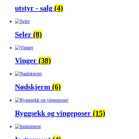
utstyr - salg
(4)
Seler
(8)
Vinger
(38)
Nødskjerm
(6)
Ryggsekk og vingeposer
(15)