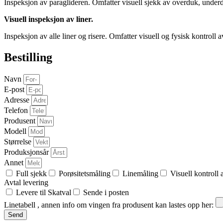
Inspeksjon av paraglideren. Omfatter visuell sjekk av overduk, underduk
Visuell inspeksjon av liner. 
Inspeksjon av alle liner og risere. Omfatter visuell og fysisk kontroll av
Bestilling
Navn
E-post
Adresse
Telefon
Produsent
Modell
Størrelse
Produksjonsår
Annet
Full sjekk
Porøsitetsmåling
Linemåling
Visuell kontroll 
Avtal levering
Levere til Skatval
Sende i posten
Linetabell , annen info om vingen fra produsent kan lastes opp her:
Send