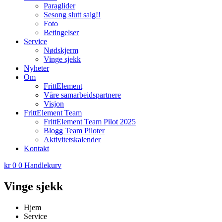
Paraglider
Sesong slutt salg!!
Foto
Betingelser
Service
Nødskjerm
Vinge sjekk
Nyheter
Om
FrittElement
Våre samarbeidspartnere
Visjon
FrittElement Team
FrittElement Team Pilot 2025
Blogg Team Piloter
Aktivitetskalender
Kontakt
kr
0
0
Handlekurv
Vinge sjekk
Hjem
Service