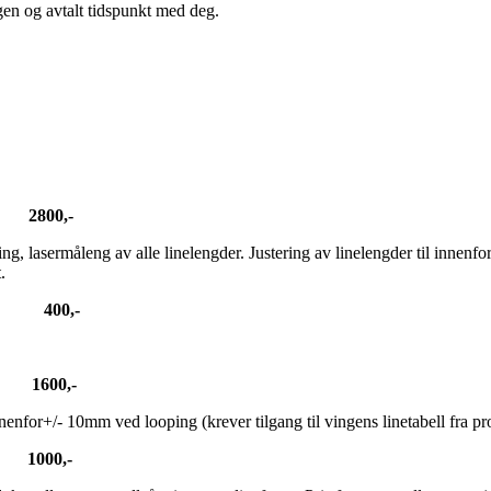
ingen og avtalt tidspunkt med deg.
.
2800,-
ling, lasermåleng av alle linelengder. Justering av linelengder til innenfo
t.
00,-
00,-
nenfor+/- 10mm ved looping (krever tilgang til vingens linetabell fra p
 1000,-