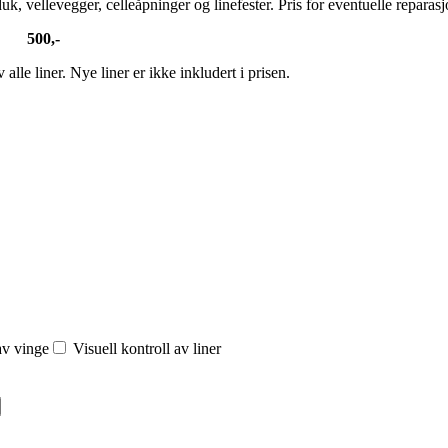
, vellevegger, celleåpninger og linefester. Pris for eventuelle reparasj
500,-
 alle liner. Nye liner er ikke inkludert i prisen.
av vinge
Visuell kontroll av liner