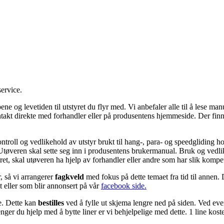
service.
pene og levetiden til utstyret du flyr med. Vi anbefaler alle til å les
takt direkte med forhandler eller på produsentens hjemmeside. Der finne
ontroll og vedlikehold av utstyr brukt til hang-, para- og speedgliding h
yging. Utøveren skal sette seg inn i produsentens brukermanual. Bruk og v
ret, skal utøveren ha hjelp av forhandler eller andre som har slik kompe
, så vi arrangerer
fagkveld
med fokus på dette temaet fra tid til annen.
ot eller som blir annonsert på vår
facebook side.
ge. Dette kan
bestilles
ved å fylle ut skjema lengre ned på siden. Ved even
ger du hjelp med å bytte liner er vi behjelpelige med dette. 1 line koster