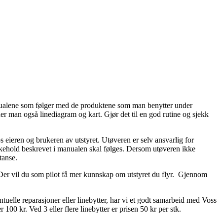
e manualene som følger med de produktene som man benytter under
r man også linediagram og kart. Gjør det til en god rutine og sjekk
os eieren og brukeren av utstyret. Utøveren er selv ansvarlig for
edlikehold beskrevet i manualen skal følges. Dersom utøveren ikke
tanse.
 Der vil du som pilot få mer kunnskap om utstyret du flyr. Gjennom
tuelle reparasjoner eller linebytter, har vi et godt samarbeid med Voss
 100 kr. Ved 3 eller flere linebytter er prisen 50 kr per stk.