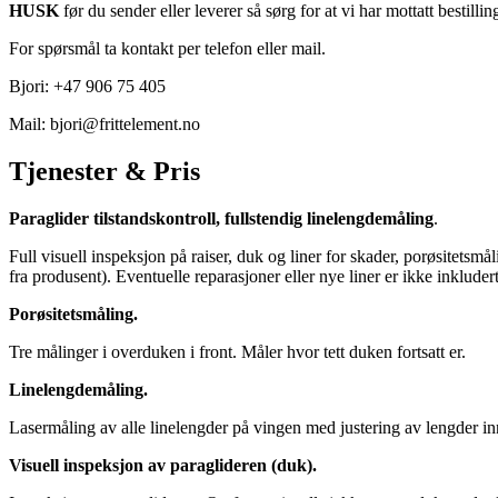
HUSK
før du sender eller leverer så sørg for at vi har mottatt bestill
For spørsmål ta kontakt per telefon eller mail.
Bjori: +47 906 75 405
Mail: bjori@frittelement.no
Tjenester & Pris
Paraglider tilstandskontroll, fullstendig linelengdemåling
Full visuell inspeksjon på raiser, duk og liner for skader, porøsitetsmå
fra produsent). Eventuelle reparasjoner eller nye liner er ikke inkluder
Porøsitetsmåling. 4
Tre målinger i overduken i front. Måler hvor tett duken fortsatt er.
Linelengdemåling. 16
Lasermåling av alle linelengder på vingen med justering av lengder in
Visuell inspeksjon av paraglideren (duk).