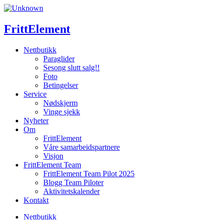
Skip
to
content
FrittElement
Nettbutikk
Paraglider
Sesong slutt salg!!
Foto
Betingelser
Service
Nødskjerm
Vinge sjekk
Nyheter
Om
FrittElement
Våre samarbeidspartnere
Visjon
FrittElement Team
FrittElement Team Pilot 2025
Blogg Team Piloter
Aktivitetskalender
Kontakt
Nettbutikk