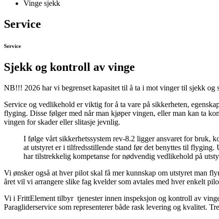
Vinge sjekk
Service
Service
Sjekk og kontroll av vinge
NB!!! 2026 har vi begrenset kapasitet til å ta i mot vinger til sjekk og 
Service og vedlikehold er viktig for å ta vare på sikkerheten, egenska
flyging. Disse følger med når man kjøper vingen, eller man kan ta kon
vingen for skader eller slitasje jevnlig.
I følge vårt sikkerhetssystem rev-8.2 ligger ansvaret for bruk, k
at utstyret er i tilfredsstillende stand før det benyttes til fl
har tilstrekkelig kompetanse for nødvendig vedlikehold på utsty
Vi ønsker også at hver pilot skal få mer kunnskap om utstyret man flyr
året vil vi arrangere slike fag kvelder som avtales med hver enkelt pil
Vi i FrittElement tilbyr tjenester innen inspeksjon og kontroll av vin
Paragliderservice som representerer både rask levering og kvalitet. Tren