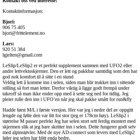
Kontakt oss ved interesse:
Kontaktinformasjon:
Bjori:
906 75 405
bjori@frittelement.no
Lars:
920 51 384
lgjelten@gmail.com
LeSlip/LeSlip2 er et perfekt supplement sammen med UFO2 eller
andre lettvektsskjermer. Den er lett og pakkbar samtidig som den har
god nok komfort til å sitte i en stund
Veldig lett å komme inn i selen, siden man blir trukket inn i sittende
stilling så fort man letter. Derfor viktig å ligge godt frempå under
takeoff så man ikke ender opp med å sette seg ned for tidlig. Jeg
pleier rulle den inn i UFO’en når jeg skal pakke smått for run&fly
Hadde først M/L i første versjon. Her var jeg i nedre del av oppgitt
lengde og følte den var litt for stor (jeg er 178cm høy). LeSlip2 i
størrelse M passer perfekt Jeg har selen stort sett ferdig montert med
skjermen slik at jeg bare skritter inn i selen. Dette fungerer godt selv
med alpinstøvler. Med de nye AD-connect som levers med LeSlip2
føler jeg selen har blitt enda bedre.