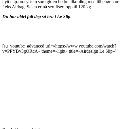
nytt clip-on-system som gir en bedre tilkobling med tilbehør som
f.eks Airbag. Selen er nå sertifisert opp til 120 kg.
Du har aldri følt deg så bra i Le Slip
.
[su_youtube_advanced url=»https://www.youtube.com/watch?
v=PPYBv5gORcA» theme=»light» title=»Airdesign Le Slip»]