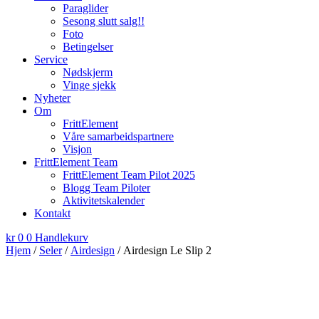
Paraglider
Sesong slutt salg!!
Foto
Betingelser
Service
Nødskjerm
Vinge sjekk
Nyheter
Om
FrittElement
Våre samarbeidspartnere
Visjon
FrittElement Team
FrittElement Team Pilot 2025
Blogg Team Piloter
Aktivitetskalender
Kontakt
kr
0
0
Handlekurv
Hjem
/
Seler
/
Airdesign
/ Airdesign Le Slip 2