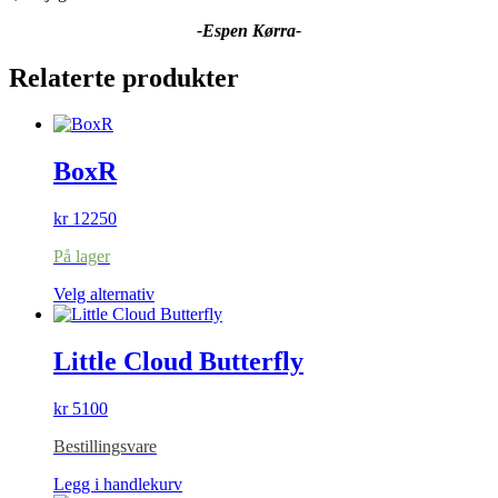
-Espen Kørra-
Relaterte produkter
BoxR
kr
12250
På lager
Dette
Velg alternativ
produktet
har
flere
Little Cloud Butterfly
varianter.
Alternativene
kr
5100
kan
velges
Bestillingsvare
på
produktsiden
Legg i handlekurv