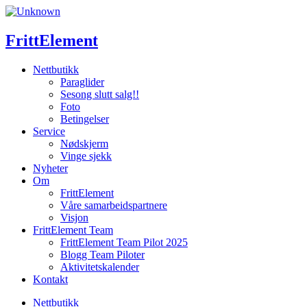
Skip
to
content
FrittElement
Nettbutikk
Paraglider
Sesong slutt salg!!
Foto
Betingelser
Service
Nødskjerm
Vinge sjekk
Nyheter
Om
FrittElement
Våre samarbeidspartnere
Visjon
FrittElement Team
FrittElement Team Pilot 2025
Blogg Team Piloter
Aktivitetskalender
Kontakt
Nettbutikk