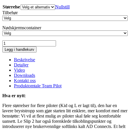
Størrelse
Nullstill
Tilbehør
Nødskjermscontainer
Airdesign
Le
Legg i handlekurv
Slip
2
Beskrivelse
antall
Detaljer
Video
Downloads
Kontakt oss
Produktomtale Team Pilot
Hva er nytt
:
Flere størrelser for flere piloter (Kid og L er lagt til), den har en
lavere bryststropp som gjør starten litt enklere, mer komfort med mer
benstøtte: Vi vil at flest mulig av piloter skal føle seg komfortable
uansett. Le Slip 2 har også forenklede tilkoblingspunkter og
introduserer nye brukervennlige softlinks kalt AD Connects. Et helt