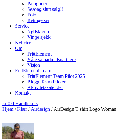
Paraglider
Sesong slutt salg!!
Foto
Betingelser
Service
Nødskjerm
Vinge sjekk
Nyheter
Om
FrittElement
Våre samarbeidspartnere
Visjon
FrittElement Team
FrittElement Team Pilot 2025
Blogg Team Piloter
Aktivitetskalender
Kontakt
kr
0
0
Handlekurv
Hjem
/
Klær
/
Airdesign
/ AirDesign T-shirt Logo Woman