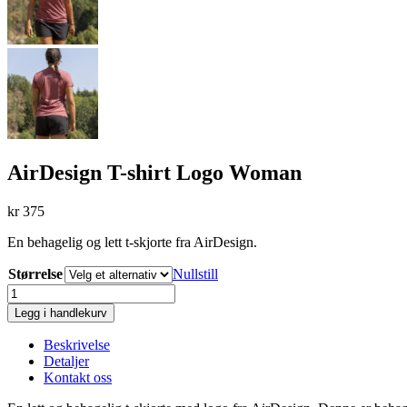
AirDesign T-shirt Logo Woman
kr
375
En behagelig og lett t-skjorte fra AirDesign.
Størrelse
Nullstill
AirDesign
T-
Legg i handlekurv
shirt
Logo
Beskrivelse
Woman
Detaljer
antall
Kontakt oss