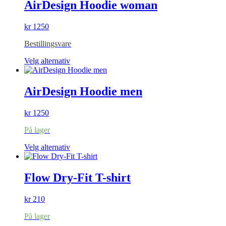
AirDesign Hoodie woman
kr
1250
Bestillingsvare
Dette
Velg alternativ
produktet
har
flere
AirDesign Hoodie men
varianter.
Alternativene
kr
1250
kan
velges
På lager
på
produktsiden
Dette
Velg alternativ
produktet
har
flere
Flow Dry-Fit T-shirt
varianter.
Alternativene
kr
210
kan
velges
På lager
på