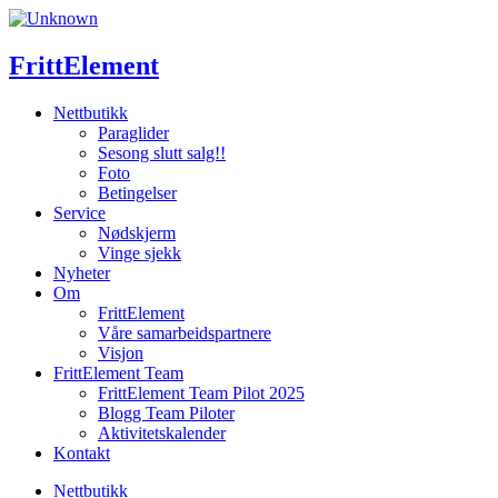
Skip
to
content
FrittElement
Nettbutikk
Paraglider
Sesong slutt salg!!
Foto
Betingelser
Service
Nødskjerm
Vinge sjekk
Nyheter
Om
FrittElement
Våre samarbeidspartnere
Visjon
FrittElement Team
FrittElement Team Pilot 2025
Blogg Team Piloter
Aktivitetskalender
Kontakt
Nettbutikk