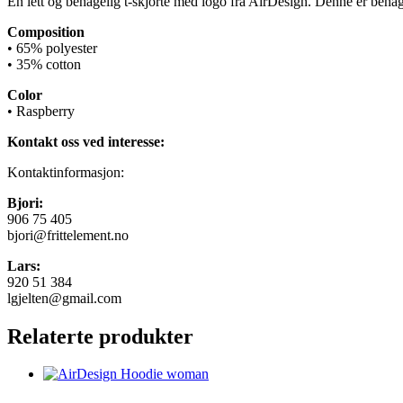
En lett og behagelig t-skjorte med logo fra AirDesign. Denne er beh
Composition
• 65% polyester
• 35% cotton
Color
• Raspberry
Kontakt oss ved interesse:
Kontaktinformasjon:
Bjori:
906 75 405
bjori@frittelement.no
Lars:
920 51 384
lgjelten@gmail.com
Relaterte produkter