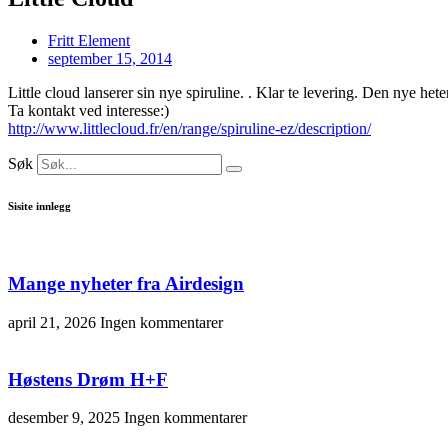
Fritt Element
september 15, 2014
Little cloud lanserer sin nye spiruline. . Klar te levering. Den nye hete
Ta kontakt ved interesse:)
http://www.littlecloud.fr/en/range/spiruline-ez/description/
Søk
Sisite innlegg
Mange nyheter fra Airdesign
april 21, 2026
Ingen kommentarer
Høstens Drøm H+F
desember 9, 2025
Ingen kommentarer