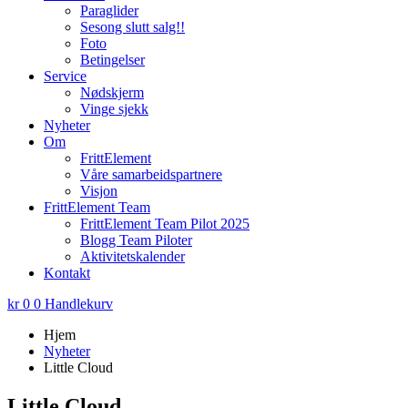
Paraglider
Sesong slutt salg!!
Foto
Betingelser
Service
Nødskjerm
Vinge sjekk
Nyheter
Om
FrittElement
Våre samarbeidspartnere
Visjon
FrittElement Team
FrittElement Team Pilot 2025
Blogg Team Piloter
Aktivitetskalender
Kontakt
kr
0
0
Handlekurv
Hjem
Nyheter
Little Cloud
Little Cloud