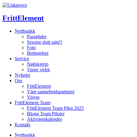
Skip
to
content
FrittElement
Nettbutikk
Paraglider
Sesong slutt salg!!
Foto
Betingelser
Service
Nødskjerm
Vinge sjekk
Nyheter
Om
FrittElement
Våre samarbeidspartnere
Visjon
FrittElement Team
FrittElement Team Pilot 2025
Blogg Team Piloter
Aktivitetskalender
Kontakt
Nettbutikk