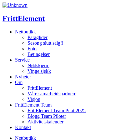
Skip
to
content
FrittElement
Nettbutikk
Paraglider
Sesong slutt salg!!
Foto
Betingelser
Service
Nødskjerm
Vinge sjekk
Nyheter
Om
FrittElement
Våre samarbeidspartnere
Visjon
FrittElement Team
FrittElement Team Pilot 2025
Blogg Team Piloter
Aktivitetskalender
Kontakt
Nettbutikk