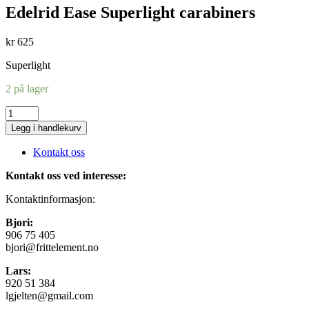
Edelrid Ease Superlight carabiners
kr
625
Superlight
2 på lager
Edelrid
Ease
Legg i handlekurv
Superlight
carabiners
Kontakt oss
antall
Kontakt oss ved interesse:
Kontaktinformasjon:
Bjori:
906 75 405
bjori@frittelement.no
Lars:
920 51 384
lgjelten@gmail.com