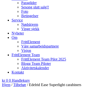
Paraglider
Sesong slutt salg!!
Foto
Betingelser
Service
Nødskjerm
Vinge sjekk
Nyheter
Om
FrittElement
Våre samarbeidspartnere
Visjon
FrittElement Team
FrittElement Team Pilot 2025
Blogg Team Piloter
Aktivitetskalender
Kontakt
kr
0
0
Handlekurv
Hjem
/
Tilbehør
/ Edelrid Ease Superlight carabiners