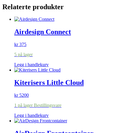
Relaterte produkter
Airdesign Connect
kr
375
5 på lager
Legg i handlekurv
Kiterisers Little Cloud
kr
5200
1 på lager Bestillingsvare
Legg i handlekurv