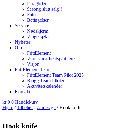
Paraglider
Sesong slutt salg!!
Foto
Betingelser
Service
Nødskjerm
Vinge sjekk
Nyheter
Om
FrittElement
Våre samarbeidspartnere
Visjon
FrittElement Team
FrittElement Team Pilot 2025
Blogg Team Piloter
Aktivitetskalender
Kontakt
kr
0
0
Handlekurv
Hjem
/
Tilbehør
/
Airdesign
/ Hook knife
Hook knife