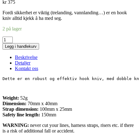
kr
375
Fordi sikkerhet er viktig (trelanding, vannlanding…) er en hook
kniv alltid kjekk å ha med seg.
2 på lager
Hook
knife
Legg i handlekurv
antall
Beskrivelse
Detaljer
Kontakt oss
Dette er en robust og effektiv hook kniv, med dobble kn
Weight:
52g
Dimension:
70mm x 40mm
Strap dimension:
100mm x 25mm
Safety line length:
150mm
WARNING:
never cut your lines, harness straps, risers etc. if there
is a risk of additional fall or accident.