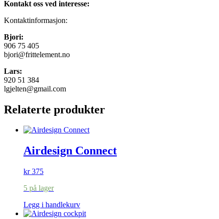
Kontakt oss ved interesse:
Kontaktinformasjon:
Bjori:
906 75 405
bjori@frittelement.no
Lars:
920 51 384
lgjelten@gmail.com
Relaterte produkter
Airdesign Connect
kr
375
5 på lager
Legg i handlekurv