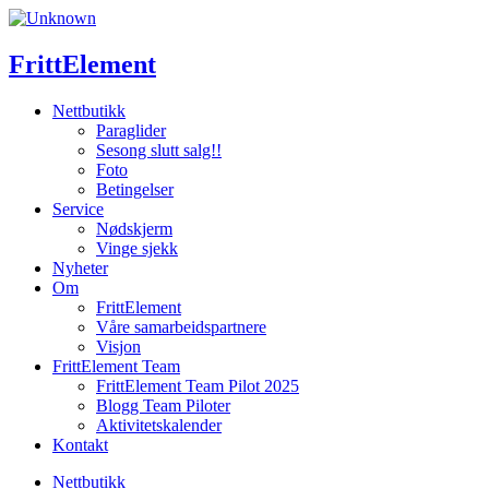
Skip
to
content
FrittElement
Nettbutikk
Paraglider
Sesong slutt salg!!
Foto
Betingelser
Service
Nødskjerm
Vinge sjekk
Nyheter
Om
FrittElement
Våre samarbeidspartnere
Visjon
FrittElement Team
FrittElement Team Pilot 2025
Blogg Team Piloter
Aktivitetskalender
Kontakt
Nettbutikk