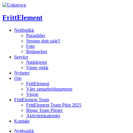
Skip
to
content
FrittElement
Nettbutikk
Paraglider
Sesong slutt salg!!
Foto
Betingelser
Service
Nødskjerm
Vinge sjekk
Nyheter
Om
FrittElement
Våre samarbeidspartnere
Visjon
FrittElement Team
FrittElement Team Pilot 2025
Blogg Team Piloter
Aktivitetskalender
Kontakt
Nettbutikk