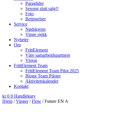
Paraglider
Sesong slutt salg!!
Foto
Betingelser
Service
Nødskjerm
Vinge sjekk
Nyheter
Om
FrittElement
Våre samarbeidspartnere
Visjon
FrittElement Team
FrittElement Team Pilot 2025
Blogg Team Piloter
Aktivitetskalender
Kontakt
kr
0
0
Handlekurv
Hjem
/
Vinger
/
Flow
/ Future EN A