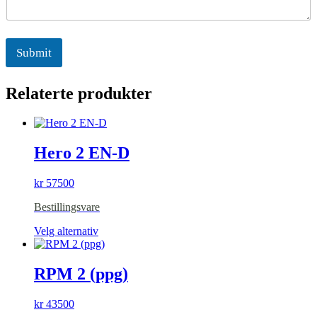
Submit
Relaterte produkter
Hero 2 EN-D
kr
57500
Bestillingsvare
Dette
Velg alternativ
produktet
har
flere
RPM 2 (ppg)
varianter.
Alternativene
kr
43500
kan