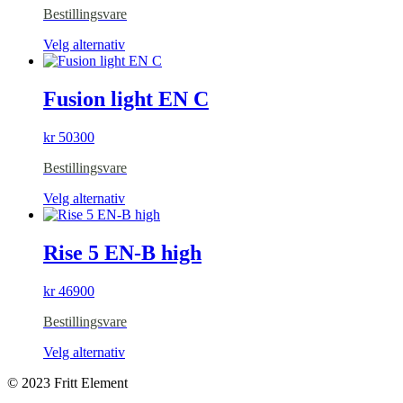
velges
Bestillingsvare
på
produktsiden
Dette
Velg alternativ
produktet
har
flere
Fusion light EN C
varianter.
Alternativene
kr
50300
kan
velges
Bestillingsvare
på
produktsiden
Dette
Velg alternativ
produktet
har
flere
Rise 5 EN-B high
varianter.
Alternativene
kr
46900
kan
velges
Bestillingsvare
på
produktsiden
Dette
Velg alternativ
produktet
© 2023 Fritt Element
har
flere