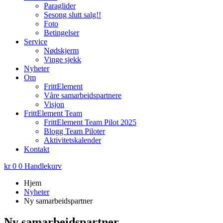
Paraglider
Sesong slutt salg!!
Foto
Betingelser
Service
Nødskjerm
Vinge sjekk
Nyheter
Om
FrittElement
Våre samarbeidspartnere
Visjon
FrittElement Team
FrittElement Team Pilot 2025
Blogg Team Piloter
Aktivitetskalender
Kontakt
kr
0
0
Handlekurv
Hjem
Nyheter
Ny samarbeidspartner
Ny samarbeidspartner