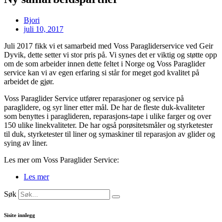
Bjori
juli 10, 2017
Juli 2017 fikk vi et samarbeid med Voss Paragliderservice ved Geir
Dyvik, dette setter vi stor pris på. Vi synes det er viktig og støtte opp
om de som arbeider innen dette feltet i Norge og Voss Paraglider
service kan vi av egen erfaring si står for meget god kvalitet på
arbeidet de gjør.
Voss Paraglider Service utfører reparasjoner og service på
paraglidere, og syr liner etter mål. De har de fleste duk-kvaliteter
som benyttes i paraglideren, reparasjons-tape i ulike farger og over
150 ulike linekvaliteter. De har også porøsitetsmåler og styrketester
til duk, styrketester til liner og symaskiner til reparasjon av glider og
sying av liner.
Les mer om Voss Paraglider Service:
Les mer
Søk
Sisite innlegg