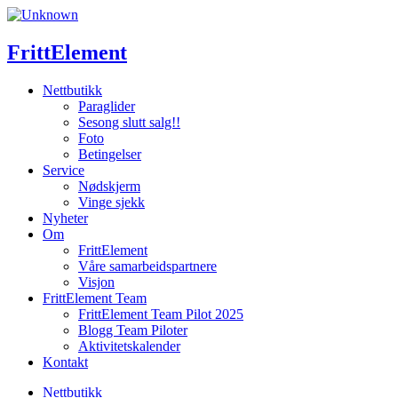
Skip
to
content
FrittElement
Nettbutikk
Paraglider
Sesong slutt salg!!
Foto
Betingelser
Service
Nødskjerm
Vinge sjekk
Nyheter
Om
FrittElement
Våre samarbeidspartnere
Visjon
FrittElement Team
FrittElement Team Pilot 2025
Blogg Team Piloter
Aktivitetskalender
Kontakt
Nettbutikk