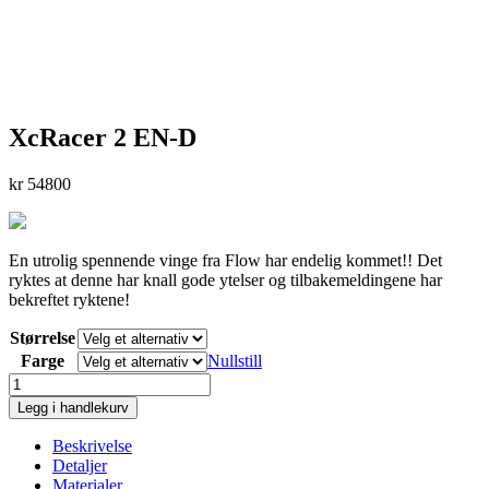
XcRacer 2 EN-D
kr
54800
En utrolig spennende vinge fra Flow har endelig kommet!! Det
ryktes at denne har knall gode ytelser og tilbakemeldingene har
bekreftet ryktene!
Størrelse
Farge
Nullstill
XcRacer
2
Legg i handlekurv
EN-
D
Beskrivelse
antall
Detaljer
Materialer