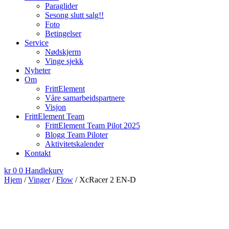
Paraglider
Sesong slutt salg!!
Foto
Betingelser
Service
Nødskjerm
Vinge sjekk
Nyheter
Om
FrittElement
Våre samarbeidspartnere
Visjon
FrittElement Team
FrittElement Team Pilot 2025
Blogg Team Piloter
Aktivitetskalender
Kontakt
kr
0
0
Handlekurv
Hjem
/
Vinger
/
Flow
/ XcRacer 2 EN-D