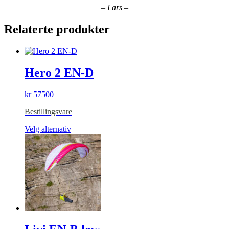
– Lars –
Relaterte produkter
Hero 2 EN-D
kr
57500
Bestillingsvare
Dette
Velg alternativ
produktet
har
flere
varianter.
Alternativene
kan
velges
på
produktsiden