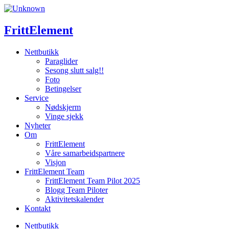
Skip
to
content
FrittElement
Nettbutikk
Paraglider
Sesong slutt salg!!
Foto
Betingelser
Service
Nødskjerm
Vinge sjekk
Nyheter
Om
FrittElement
Våre samarbeidspartnere
Visjon
FrittElement Team
FrittElement Team Pilot 2025
Blogg Team Piloter
Aktivitetskalender
Kontakt
Nettbutikk