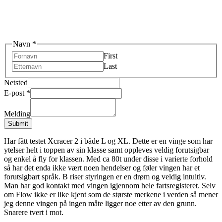
Navn
*
First
Last
Netsted
E-post
*
Melding
Submit
Har fått testet Xcracer 2 i både L og XL. Dette er en vinge som har
ytelser helt i toppen av sin klasse samt oppleves veldig forutsigbar
og enkel å fly for klassen. Med ca 80t under disse i varierte forhold
så har det enda ikke vært noen hendelser og føler vingen har et
forutsigbart språk. B riser styringen er en drøm og veldig intuitiv.
Man har god kontakt med vingen igjennom hele fartsregisteret. Selv
om Flow ikke er like kjent som de største merkene i verden så mener
jeg denne vingen på ingen måte ligger noe etter av den grunn.
Snarere tvert i mot.