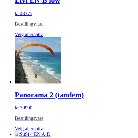
Livi EN-B low
kr
43375
Bestillingsvare
Dette
Velg alternativ
produktet
har
flere
varianter.
Alternativene
kan
velges
på
produktsiden
Panorama 2 (tandem)
kr
39900
Bestillingsvare
Dette
Velg alternativ
produktet