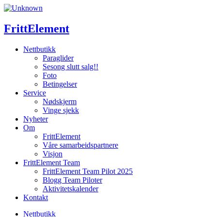
Skip
to
content
FrittElement
Nettbutikk
Paraglider
Sesong slutt salg!!
Foto
Betingelser
Service
Nødskjerm
Vinge sjekk
Nyheter
Om
FrittElement
Våre samarbeidspartnere
Visjon
FrittElement Team
FrittElement Team Pilot 2025
Blogg Team Piloter
Aktivitetskalender
Kontakt
Nettbutikk