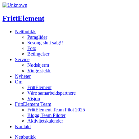
Skip
to
content
FrittElement
Nettbutikk
Paraglider
Sesong slutt salg!!
Foto
Betingelser
Service
Nødskjerm
Vinge sjekk
Nyheter
Om
FrittElement
Våre samarbeidspartnere
Visjon
FrittElement Team
FrittElement Team Pilot 2025
Blogg Team Piloter
Aktivitetskalender
Kontakt
Nettbutikk