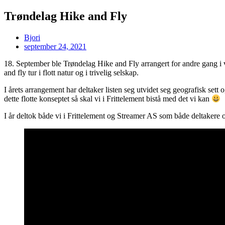
Trøndelag Hike and Fly
Bjori
september 24, 2021
18. September ble Trøndelag Hike and Fly arrangert for andre gang i 
and fly tur i flott natur og i trivelig selskap.
I årets arrangement har deltaker listen seg utvidet seg geografisk sett 
dette flotte konseptet så skal vi i Frittelement bistå med det vi kan
I år deltok både vi i Frittelement og Streamer AS som både deltakere 