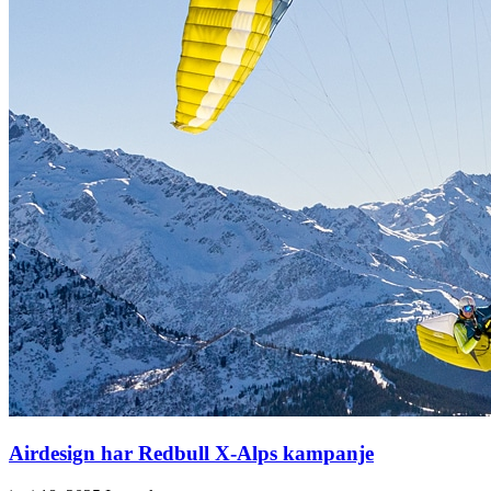
Airdesign har Redbull X-Alps kampanje