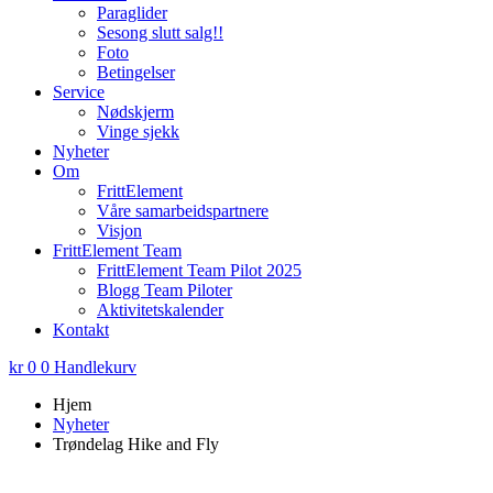
Paraglider
Sesong slutt salg!!
Foto
Betingelser
Service
Nødskjerm
Vinge sjekk
Nyheter
Om
FrittElement
Våre samarbeidspartnere
Visjon
FrittElement Team
FrittElement Team Pilot 2025
Blogg Team Piloter
Aktivitetskalender
Kontakt
kr
0
0
Handlekurv
Hjem
Nyheter
Trøndelag Hike and Fly