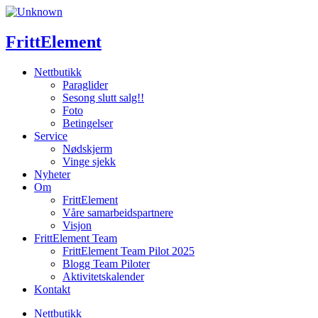
Skip
to
content
FrittElement
Nettbutikk
Paraglider
Sesong slutt salg!!
Foto
Betingelser
Service
Nødskjerm
Vinge sjekk
Nyheter
Om
FrittElement
Våre samarbeidspartnere
Visjon
FrittElement Team
FrittElement Team Pilot 2025
Blogg Team Piloter
Aktivitetskalender
Kontakt
Nettbutikk