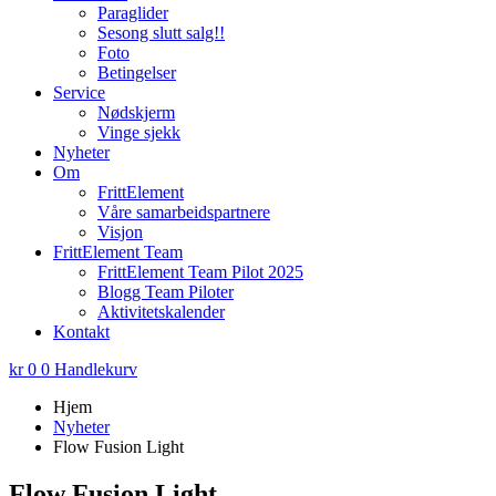
Paraglider
Sesong slutt salg!!
Foto
Betingelser
Service
Nødskjerm
Vinge sjekk
Nyheter
Om
FrittElement
Våre samarbeidspartnere
Visjon
FrittElement Team
FrittElement Team Pilot 2025
Blogg Team Piloter
Aktivitetskalender
Kontakt
kr
0
0
Handlekurv
Hjem
Nyheter
Flow Fusion Light
Flow Fusion Light