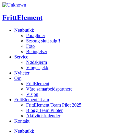
Skip
to
content
FrittElement
Nettbutikk
Paraglider
Sesong slutt salg!!
Foto
Betingelser
Service
Nødskjerm
Vinge sjekk
Nyheter
Om
FrittElement
Våre samarbeidspartnere
Visjon
FrittElement Team
FrittElement Team Pilot 2025
Blogg Team Piloter
Aktivitetskalender
Kontakt
Nettbutikk