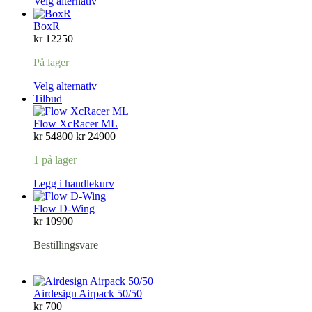
Velg alternativ
BoxR
kr
12250
På lager
Velg alternativ
Produkt
Tilbud
på
salg
Flow XcRacer ML
Opprinnelig
Nåværende
kr
54800
kr
24900
pris
pris
1 på lager
var:
er:
kr 54800.
kr 24900.
Legg i handlekurv
Flow D-Wing
kr
10900
Bestillingsvare
Airdesign Airpack 50/50
kr
700