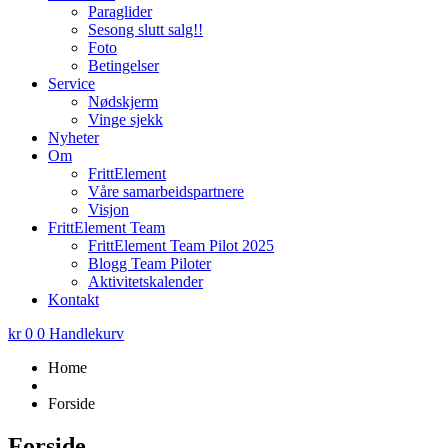
Paraglider
Sesong slutt salg!!
Foto
Betingelser
Service
Nødskjerm
Vinge sjekk
Nyheter
Om
FrittElement
Våre samarbeidspartnere
Visjon
FrittElement Team
FrittElement Team Pilot 2025
Blogg Team Piloter
Aktivitetskalender
Kontakt
kr
0
0
Handlekurv
Home
Forside
Forside