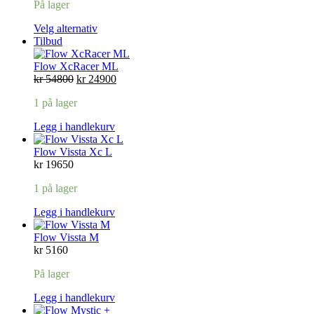
På lager
Velg alternativ
Produkt
Tilbud
på
salg
Flow XcRacer ML
Opprinnelig
Nåværende
kr
54800
kr
24900
pris
pris
1 på lager
var:
er:
kr 54800.
kr 24900.
Legg i handlekurv
Flow Vissta Xc L
kr
19650
1 på lager
Legg i handlekurv
Flow Vissta M
kr
5160
På lager
Legg i handlekurv