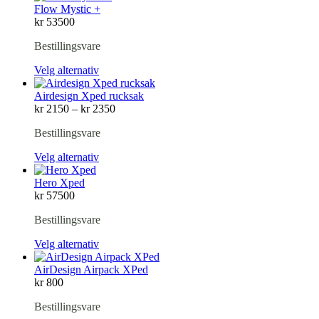
Flow Mystic +
kr
53500
Bestillingsvare
Velg alternativ
Airdesign Xped rucksak
Prisområde:
kr
2150
–
kr
2350
kr 2150
Bestillingsvare
til
kr 2350
Velg alternativ
Hero Xped
kr
57500
Bestillingsvare
Velg alternativ
AirDesign Airpack XPed
kr
800
Bestillingsvare