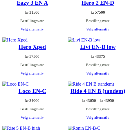
Eazy 3 EN A
Hero 2 EN-D
kr
31500
kr
57500
Bestillingsvare
Bestillingsvare
Velg alternativ
Velg alternativ
Hero Xped
Livi EN-B low
kr
57500
kr
43375
Bestillingsvare
Bestillingsvare
Velg alternativ
Velg alternativ
Loco EN-C
Ride 4 EN B (tandem)
Prisområd
kr
34000
kr
43650
–
kr
43950
kr 43650
Bestillingsvare
Bestillingsvare
til
kr 43950
Velg alternativ
Velg alternativ