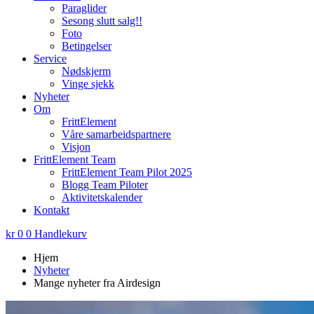
Paraglider
Sesong slutt salg!!
Foto
Betingelser
Service
Nødskjerm
Vinge sjekk
Nyheter
Om
FrittElement
Våre samarbeidspartnere
Visjon
FrittElement Team
FrittElement Team Pilot 2025
Blogg Team Piloter
Aktivitetskalender
Kontakt
kr
0
0
Handlekurv
Hjem
Nyheter
Mange nyheter fra Airdesign