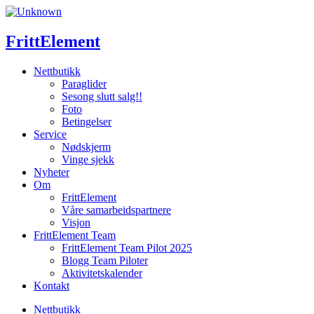
Skip
to
content
FrittElement
Nettbutikk
Paraglider
Sesong slutt salg!!
Foto
Betingelser
Service
Nødskjerm
Vinge sjekk
Nyheter
Om
FrittElement
Våre samarbeidspartnere
Visjon
FrittElement Team
FrittElement Team Pilot 2025
Blogg Team Piloter
Aktivitetskalender
Kontakt
Nettbutikk