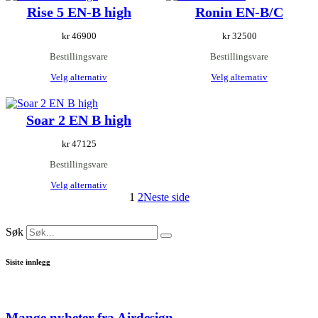
Rise 5 EN-B high
Ronin EN-B/C
kr
46900
kr
32500
Bestillingsvare
Bestillingsvare
Velg alternativ
Velg alternativ
Soar 2 EN B high
kr
47125
Bestillingsvare
Velg alternativ
1
2
Neste side
Søk
Sisite innlegg
Mange nyheter fra Airdesign